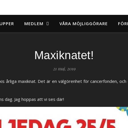
UPPER
MEDLEM
VÅRA MÖJLIGGÖRARE
FÖR
Maxiknatet!
21 maj, 2019
s årliga maxiknat. Det är en välgörenhet för cancerfonden, och
 dag. Jag hoppas att vi ses där!