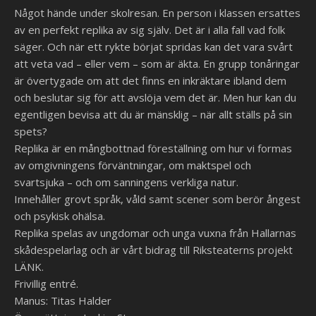
Något hände under skolresan. En person i klassen ersattes
av en perfekt replika av sig själv. Det är i alla fall vad folk
säger. Och när ett rykte börjat spridas kan det vara svårt
att veta vad – eller vem – som är äkta. En grupp tonåringar
är övertygade om att det finns en inkräktare ibland dem
och beslutar sig för att avslöja vem det är. Men hur kan du
egentligen bevisa att du är mänsklig – när allt ställs på sin
spets?
Replika är en mångbottnad föreställning om hur vi formas
av omgivningens förväntningar, om maktspel och
svartsjuka – och om sanningens verkliga natur.
Innehåller grovt språk, våld samt scener som berör ångest
och psykisk ohälsa.
Replika spelas av ungdomar och unga vuxna från Hallarnas
skådespelarlag och är vårt bidrag till Riksteaterns projekt
LÄNK.
Frivillig entré.
Manus: Titas Halder